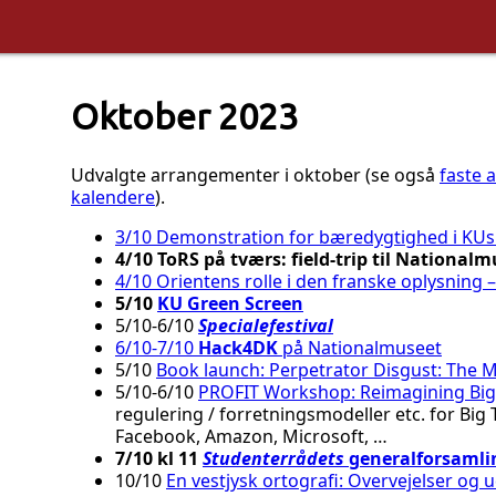
Oktober 2023
Udvalgte arrangementer i oktober (se også
faste 
kalendere
).
3/10 Demonstration for bæredygtighed i KUs 
4/10 ToRS på tværs: field-trip til National
4/10 Orientens rolle i den franske oplysning 
5/10
KU Green Screen
5/10-6/10
Specialefestival
6/10-7/10
Hack4DK
på Nationalmuseet
5/10
Book launch: Perpetrator Disgust: The Mo
5/10-6/10
PROFIT Workshop: Reimagining Big
regulering / forretningsmodeller etc. for Big
Facebook, Amazon, Microsoft, …
7/10 kl 11
Studenterrådets
generalforsamli
10/10
En vestjysk ortografi: Overvejelser og u