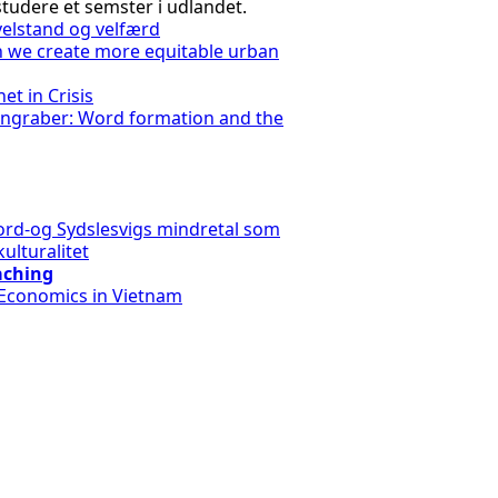
 studere et semster i udlandet.
velstand og velfærd
n we create more equitable urban
et in Crisis
eungraber: Word formation and the
ord-og Sydslesvigs mindretal som
kulturalitet
aching
 Economics in Vietnam