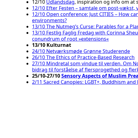
12/10
Udlandsdag
, inspiration og info om at
12/10 Efter Festen – samtale om post-vækst, 
12/10 Open conference: Just CITIES – How ca
environments?
13/10 The Nutmeg’s Curse: Parables for a Plan
13/10 Festlig Faglig Fredag with Corinna Sh
conundrum of root »extensions«
13/10 Kulturnat
24/10 Netværksmøde Grønne Studerende
26/10 The Ethics of Practice-Based Research
27/10 Mindretal som vindue til verden. Om N
bidrag til forståelse af flersprogethed og fler
25/10-27/10
Sensory Aspects of Muslim Pre
2/11 Sacred Canopies: LGBT+, Buddhism and