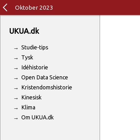
arrow_back_ios
Oktober 2023
UKUA.dk
Studie-tips
Tysk
Idéhistorie
Open Data Science
Kristendoms­historie
Kinesisk
Klima
Om UKUA.dk