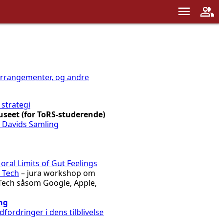
menu
group
arrangementer, og andre
strategi
museet (for ToRS-studerende)
– Davids Samling
ral Limits of Gut Feelings
 Tech
– jura workshop om
 Tech såsom Google, Apple,
ng
dfordringer i dens tilblivelse