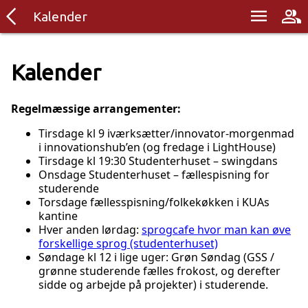
arrow_back_ios
menu
group
Kalender
Kalender
Regelmæssige arrangementer:
Tirsdage kl 9 iværksætter/innovator-morgenmad
i innovationshub’en (og fredage i LightHouse)
Tirsdage kl 19:30 Studenterhuset – swingdans
Onsdage Studenterhuset – fællespisning for
studerende
Torsdage fællesspisning/folkekøkken i KUAs
kantine
Hver anden lørdag:
sprogcafe hvor man kan øve
forskellige sprog (studenterhuset)
Søndage kl 12 i lige uger: Grøn Søndag (GSS /
grønne studerende fælles frokost, og derefter
sidde og arbejde på projekter) i studerende.