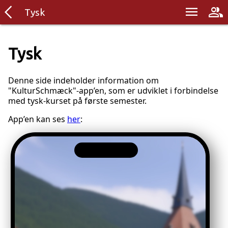
arrow_back_ios
menu
group
Tysk
Tysk
Denne side indeholder information om
"KulturSchmæck"-app’en, som er udviklet i forbindelse
med tysk-kurset på første semester.
App’en kan ses
her
: