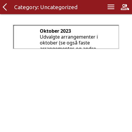
arrow_back_ios
menu
group
Category:
Uncategorized
Oktober 2023
Udvalgte arrangementer i
oktober (se også faste
arrangementer, og andre
kalendere).